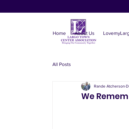
Home
About Us
LovemyLar
All Posts
Rande Atcherson
D
We Remembe