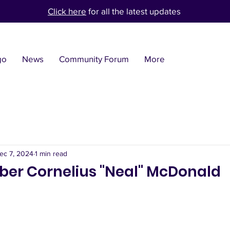
Click here
for all the latest updates
go
News
Community Forum
More
ec 7, 2024
1 min read
r Cornelius "Neal" McDonald