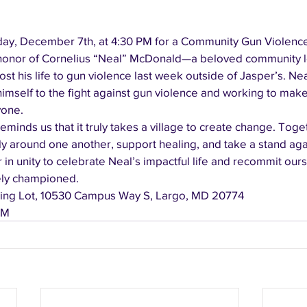
ay, December 7th, at 4:30 PM for a Community Gun Violenc
n honor of Cornelius “Neal” McDonald—a beloved community 
 lost his life to gun violence last week outside of Jasper’s. Nea
himself to the fight against gun violence and working to mak
yone.
eminds us that it truly takes a village to create change. Toget
y around one another, support healing, and take a stand aga
 in unity to celebrate Neal’s impactful life and recommit ours
ely championed.
rking Lot, 10530 Campus Way S, Largo, MD 20774
PM