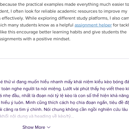
it because the practical examples made everything much easier to
dent, I often look for reliable academic resources to improve my 
ffectively. While exploring different study platforms, I also ca
ich many students know as a helpful 
assignment helper
 for tack
ike this encourage better learning habits and give students the 
ssignments with a positive mindset.
é thử vì đang muốn hiểu nhanh mấy khái niệm kiểu kèo bóng đá
iờ toàn nghe người ta nói miệng. Lướt vài phút thấy họ viết theo k
á nhẹ đầu, nhất là đoạn nói tỷ lệ kèo là con số thể hiện khả năng
 hiểu ý luôn. Mình cũng thích cách họ chia đoạn ngắn, tiêu đề đặ
ải căng ra tìm ý chính. Nói chung không cần ngồi nghiên cứu lâu 
 khối nội dung và heading về kèo/tỷ…
Show More