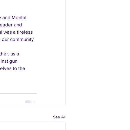
e and Mental 
leader and 
l was a tireless 
e our community 
her, as a 
inst gun 
elves to the 
See All