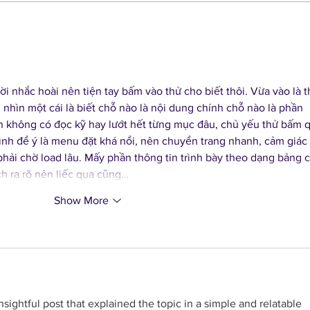
The DIY Bar at the Largo
Larg
Lot Party
Walk
i nhắc hoài nên tiện tay bấm vào thử cho biết thôi. Vừa vào là t
, nhìn một cái là biết chỗ nào là nội dung chính chỗ nào là phần 
h không có đọc kỹ hay lướt hết từng mục đâu, chủ yếu thử bấm 
ình để ý là menu đặt khá nổi, nên chuyển trang nhanh, cảm giác 
hải chờ load lâu. Mấy phần thông tin trình bày theo dạng bảng c
ách ra rõ nên liếc qua cũng…
Show More
sightful post that explained the topic in a simple and relatable 