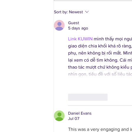
Largo Civic Association
Sort by:
Newest
Clean & Green at Largo
Guest
Town Center Park
5 days ago
Link KUWIN
 mình thấy mọi ngườ
giao diện chia khối khá rõ ràng
phụ, nên không bị rối mắt. Mìn
lại xem có dễ tìm không. Cái m
thao tác mượt chứ không kiểu p
nhìn gọn, tiêu đề với số liệu t
Like
Reply
Daniel Evans
Jul 07
This was a very engaging and in