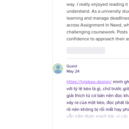
way. I really enjoyed reading 
understand. As a university stu
learning and manage deadlines e
across Assignment In Need, wh
challenging coursework. Posts l
confidence to approach their a
Like
Reply
Guest
May 24
https://tylekeo.design/
 mình gh
với tỷ lệ kèo là gì, chứ trước g
giải thích từ cơ bản nên đọc kh
xảy ra của một kèo, đọc phát là
rõ nên không bị rối mắt hay ph
vẫn nắm được mạch bài, vì các