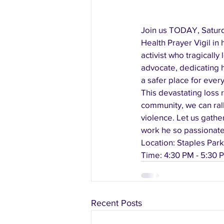
Join us TODAY, Saturd
Health Prayer Vigil i
activist who tragically
advocate, dedicating 
a safer place for ever
This devastating loss r
community, we can rall
violence. Let us gather
work he so passionat
Location: Staples Pa
Time: 4:30 PM - 5:30 
Recent Posts