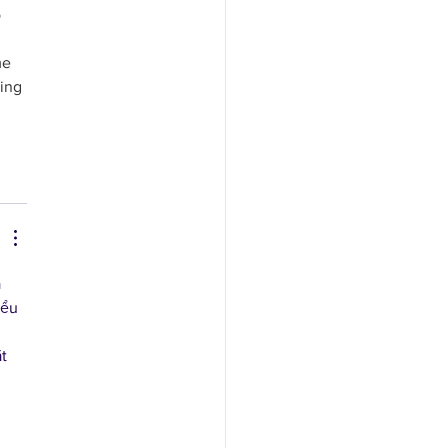
 
me 
ling 
 
iểu 
 
t 