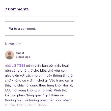
7 Comments
Write a comment...
The DIY Bar at the
Largo Lot Par
Largo Lot Party
Walking Tour!
Newest
Guest
3 days ago
nhà cái TG88
 mình thấy bạn bè nhắc hoài 
nên cũng ghé thử cho biết, chủ yếu xem 
giao diện với cách họ trình bày thông tin thôi 
chứ không có ý định chơi gì. Vào trang cái là 
thấy họ chia nội dung theo từng khối khá rõ, 
lướt một vòng không bị rối mắt. Mình thích 
kiểu có phần “tổng quan” giới thiệu về 
thương hiệu và hướng phát triển, đọc nhanh 
là nắm được ý chính, không…