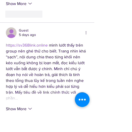
Show More
Like
Reply
Guest
5 days ago
https://sv368link.online
 mình lướt thấy trên 
group nên ghé thử cho biết. Trang nhìn khá 
“sạch”, nội dung chia theo từng khối nên 
kéo xuống không bị loạn mắt, đọc kiểu lướt 
lướt vẫn bắt được ý chính. Mình chỉ chú ý 
đoạn họ nói về hoàn trả, giải thích là tính 
theo tổng thua lũy kế trong tuần nên nghe 
hợp lý và dễ hiểu hơn kiểu phải soi từng 
trận. Mấy tiêu đề về link chính thức với 
phần…
Show More
Like
Reply