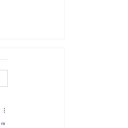
o Lot Party and
ing Tour!!
ra 