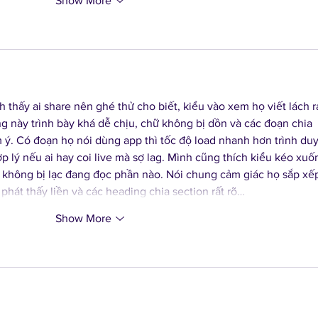
Show More
 thấy ai share nên ghé thử cho biết, kiểu vào xem họ viết lách r
ang này trình bày khá dễ chịu, chữ không bị dồn và các đoạn chia 
ý. Có đoạn họ nói dùng app thì tốc độ load nhanh hơn trình duy
lý nếu ai hay coi live mà sợ lag. Mình cũng thích kiểu kéo xuố
n không bị lạc đang đọc phần nào. Nói chung cảm giác họ sắp xế
hát thấy liền và các heading chia section rất rõ…
Show More