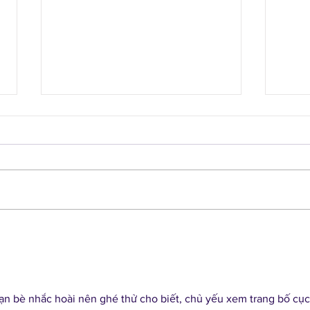
The DIY Bar at the Largo
Larg
Lot Party
Walk
n bè nhắc hoài nên ghé thử cho biết, chủ yếu xem trang bố cục 