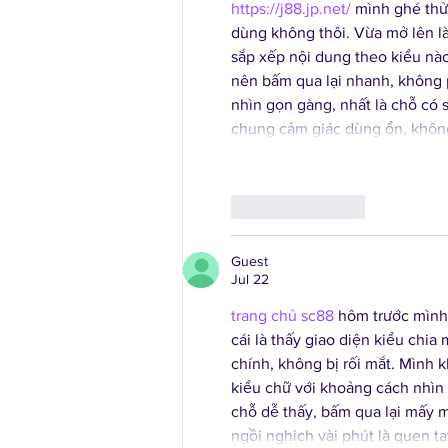
https://j88.jp.net/
 mình ghé thử
dùng không thôi. Vừa mở lên là 
sắp xếp nội dung theo kiểu nào
nên bấm qua lại nhanh, không 
nhìn gọn gàng, nhất là chỗ có s
chung cảm giác dùng ổn, không
Like
Reply
Guest
Jul 22
trang chủ sc88
 hôm trước mình
cái là thấy giao diện kiểu chia
chính, không bị rối mắt. Mình k
kiểu chữ với khoảng cách nhìn
chỗ dễ thấy, bấm qua lại mấy 
ngồi nghịch vài phút là quen t