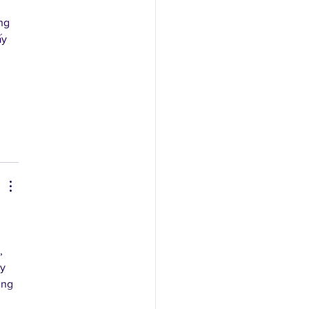
 
ng 
y 
 
 
, 
y 
ung 