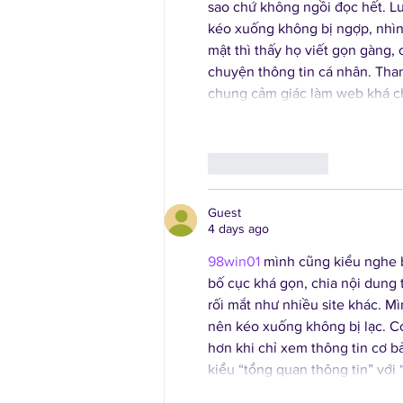
sao chứ không ngồi đọc hết. Lư
kéo xuống không bị ngợp, nhìn
mật thì thấy họ viết gọn gàng,
chuyện thông tin cá nhân. Than
chung cảm giác làm web khá chỉ
Like
Reply
Guest
4 days ago
98win01
 mình cũng kiểu nghe b
bố cục khá gọn, chia nội dung 
rối mắt như nhiều site khác. Mì
nên kéo xuống không bị lạc. Có
hơn khi chỉ xem thông tin cơ 
kiểu “tổng quan thông tin” với 