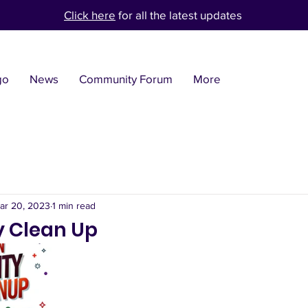
Click here
for all the latest updates
go
News
Community Forum
More
ar 20, 2023
1 min read
 Clean Up