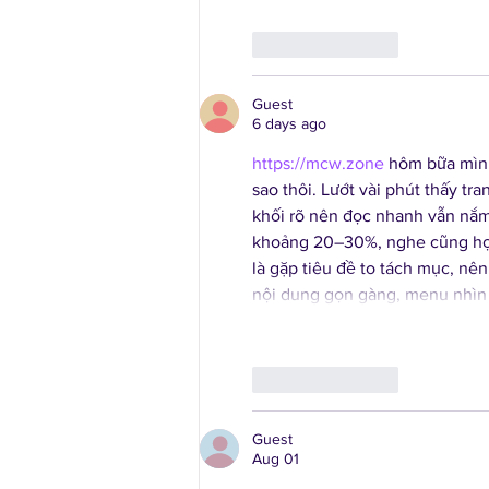
Like
Reply
Guest
6 days ago
https://mcw.zone
 hôm bữa mình
sao thôi. Lướt vài phút thấy tr
khối rõ nên đọc nhanh vẫn nắm 
khoảng 20–30%, nghe cũng hợp 
là gặp tiêu đề to tách mục, nê
nội dung gọn gàng, menu nhìn p
Like
Reply
Guest
Aug 01