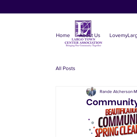
Home
About Us
LovemyLar
All Posts
Rande Atcherson
M
Community