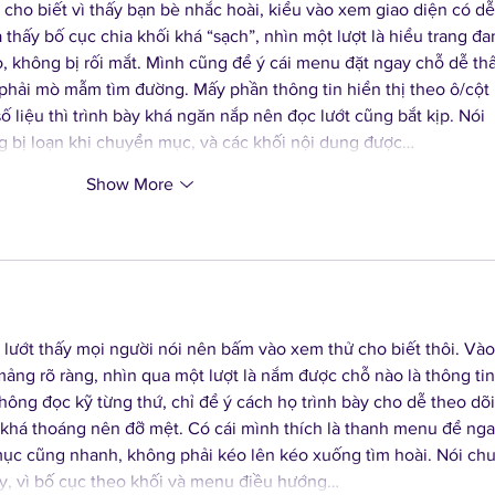
 cho biết vì thấy bạn bè nhắc hoài, kiểu vào xem giao diện có dễ
thấy bố cục chia khối khá “sạch”, nhìn một lượt là hiểu trang đa
, không bị rối mắt. Mình cũng để ý cái menu đặt ngay chỗ dễ thấ
phải mò mẫm tìm đường. Mấy phần thông tin hiển thị theo ô/cột 
ố liệu thì trình bày khá ngăn nắp nên đọc lướt cũng bắt kịp. Nói 
 bị loạn khi chuyển mục, và các khối nội dung được…
Show More
 lướt thấy mọi người nói nên bấm vào xem thử cho biết thôi. Vào
 mảng rõ ràng, nhìn qua một lượt là nắm được chỗ nào là thông tin
hông đọc kỹ từng thứ, chỉ để ý cách họ trình bày cho dễ theo dõi
 khá thoáng nên đỡ mệt. Có cái mình thích là thanh menu để nga
mục cũng nhanh, không phải kéo lên kéo xuống tìm hoài. Nói ch
ay, vì bố cục theo khối và menu điều hướng…