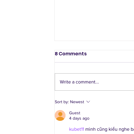
8 Comments
Write a comment...
Largo Civic Association
Sort by:
Newest
Clean & Green at Largo
Guest
Town Center Park
4 days ago
kubet11
 mình cũng kiểu nghe bạ