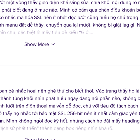
ớt một vòng thấy giao diện khá sáng sủa, chia khối nội dung rõ 
 phát biết đang ở mục nào. Mình có bấm qua phần điều khoản b
 có nhắc mã hóa SSL nên ít nhất đọc lướt cũng hiểu họ chú trọng 
h menu đặt dễ thấy, chuyển qua lại mượt, không bị giật lag gì. N
n chu, đặc biệt là mấy tiêu đề kiểu “Giới…
Show More
ạn bè nhắc hoài nên ghé thử cho biết thôi. Vào trang thấy họ l
thành từng khối nhìn phát hiểu ngay đang nói phần nào, không b
nh lướt trên điện thoại mà vẫn dễ đọc, chữ với tiêu đề tách bạch 
 thấy họ nhắc tới bảo mật SSL 256-bit nên ít nhất cảm giác yên 
bản. Mình không ngồi đọc kỹ hết, nhưng cách họ đặt mấy heading
“lịch sử phát triển” thành dạng box riêng nhìn khá rõ…