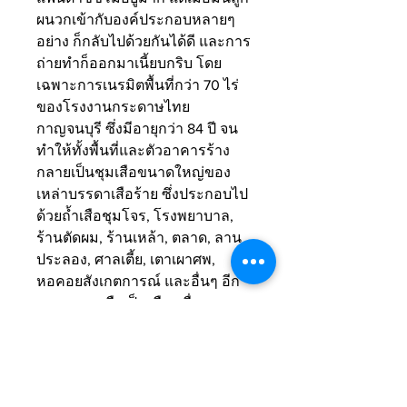
ผนวกเข้ากับองค์ประกอบหลายๆ 
อย่าง ก็กลับไปด้วยกันได้ดี และการ
ถ่ายทำก็ออกมาเนี้ยบกริบ โดย
เฉพาะการเนรมิตพื้นที่กว่า 70 ไร่
ของโรงงานกระดาษไทย
กาญจนบุรี ซึ่งมีอายุกว่า 84 ปี จน
ทำให้ทั้งพื้นที่และตัวอาคารร้าง
กลายเป็นชุมเสือขนาดใหญ่ของ
เหล่าบรรดาเสือร้าย ซึ่งประกอบไป
ด้วยถ้ำเสือชุมโจร, โรงพยาบาล, 
ร้านตัดผม, ร้านเหล้า, ตลาด, ลาน
ประลอง, ศาลเตี้ย, เตาเผาศพ, 
หอคอยสังเกตการณ์ และอื่นๆ อีก
มากมาย – ถือเป็นเมืองเถื่อน
ซ่องโจรสไตล์คาวบอยสัญชาติไทย 
ที่ทำออกมาได้อย่างน่าทึ่ง    
7) ความ Amazing Thailand ที่ดูแล้ว