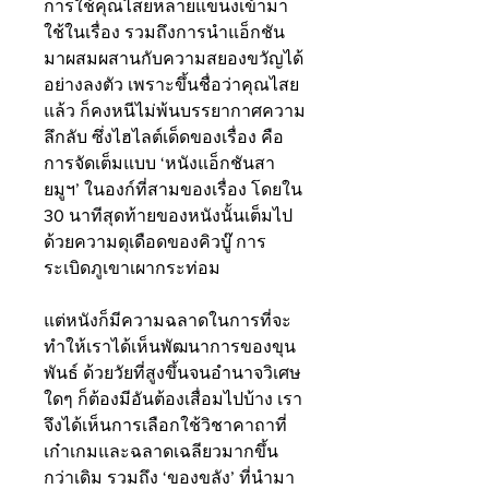
การใช้คุณไสยหลายแขนงเข้ามา
ใช้ในเรื่อง รวมถึงการนำแอ็กชัน
มาผสมผสานกับความสยองขวัญได้
อย่างลงตัว เพราะขึ้นชื่อว่าคุณไสย
แล้ว ก็คงหนีไม่พ้นบรรยากาศความ
ลึกลับ ซึ่งไฮไลต์เด็ดของเรื่อง คือ
การจัดเต็มแบบ ‘หนังแอ็กชันสา
ยมูฯ’ ในองก์ที่สามของเรื่อง โดยใน 
30 นาทีสุดท้ายของหนังนั้นเต็มไป
ด้วยความดุเดือดของคิวบู๊ การ
ระเบิดภูเขาเผากระท่อม 
แต่หนังก็มีความฉลาดในการที่จะ
ทำให้เราได้เห็นพัฒนาการของขุน
พันธ์ ด้วยวัยที่สูงขึ้นจนอำนาจวิเศษ
ใดๆ ก็ต้องมีอันต้องเสื่อมไปบ้าง เรา
จึงได้เห็นการเลือกใช้วิชาคาถาที่
เก๋าเกมและฉลาดเฉลียวมากขึ้น
กว่าเดิม รวมถึง ‘ของขลัง’ ที่นำมา