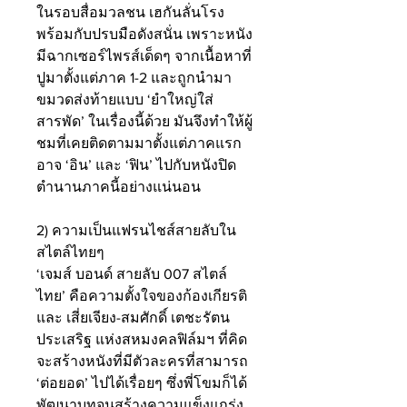
ในรอบสื่อมวลชน เฮกันลั่นโรง
พร้อมกับปรบมือดังสนั่น เพราะหนัง
มีฉากเซอร์ไพรส์เด็ดๆ จากเนื้อหาที่
ปูมาตั้งแต่ภาค 1-2 และถูกนำมา
ขมวดส่งท้ายแบบ ‘ยำใหญ่ใส่
สารพัด’ ในเรื่องนี้ด้วย มันจึงทำให้ผู้
ชมที่เคยติดตามมาตั้งแต่ภาคแรก
อาจ ‘อิน’ และ ‘ฟิน’ ไปกับหนังปิด
ตำนานภาคนี้อย่างแน่นอน 
2) ความเป็นแฟรนไชส์สายลับใน
สไตล์ไทยๆ 
‘เจมส์ บอนด์ สายลับ 007 สไตล์
ไทย’ คือความตั้งใจของก้องเกียรติ 
และ เสี่ยเจียง-สมศักดิ์ เตชะรัตน
ประเสริฐ แห่งสหมงคลฟิล์มฯ ที่คิด
จะสร้างหนังที่มีตัวละครที่สามารถ 
‘ต่อยอด’ ไปได้เรื่อยๆ ซึ่งพี่โขมก็ได้
พัฒนาบทจนสร้างความแข็งแกร่ง